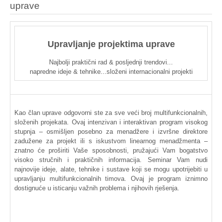
uprave
Upravljanje
projektima
uprave
Najbolji
praktični
rad
&
posljednji
trendovi
...
napredne
ideje
& tehnike...složeni
internacionalni
projekti
Kao
član
uprave
odgovorni
ste
za
sve
veći
broj
multifunkcionalnih
,
složenih
projekata
.
Ovaj
intenzivan
i
interaktivan
program
visokog
stupnja
–
osmišljen
posebno
za
menadžere
i
izvršne
direktore
zadužene
za
projekt
ili
s
iskustvom
linearnog
menadžmenta
–
znatno
će
proširiti
Vaše
sposobnosti
,
pružajući
Vam
bogatstvo
visoko
stručnih
i
praktičnih
informacija
. Seminar
Vam
nudi
najnovije
ideje
,
alate
,
tehnike
i
sustave
koji
se
mogu
upotrijebiti
u
upravljanju
multifunkcionalnih
timova
.
Ovaj
je program
iznimno
dostignuće
u
isticanju
važnih
problema
i
njihovih
rješenja
.