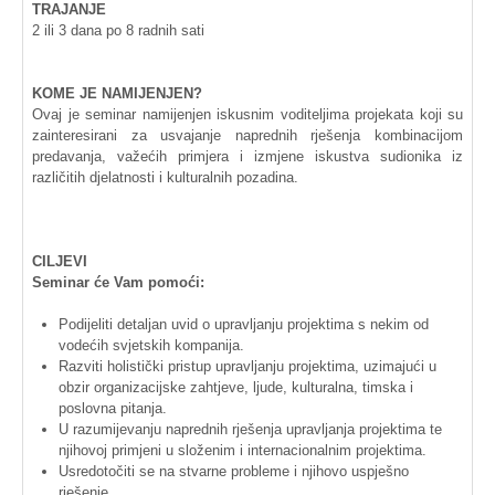
TRAJANJE
2
ili
3
dana
po
8
radnih
sati
KOME
JE
NAMIJENJEN
?
Ovaj
je seminar
namijenjen
iskusnim
voditeljima
projekata
koji
su
zainteresirani
za
usvajanje
naprednih
rješenja
kombinacijom
predavanja
,
važećih
primjera
i
izmjene
iskustva
sudionika
iz
različitih
djelatnosti
i
kulturalnih
pozadina
.
CILJEVI
Seminar će
Vam
pomoći
:
Podijeliti
detaljan
uvid
o
upravljanju
projektima
s
nekim
od
vodećih
svjetskih
kompanija
.
Razviti
holistički
pristup
upravljanju
projektima
,
uzimajući
u
obzir
organizacijske
zahtjeve
,
ljude
,
kulturalna
,
timska
i
poslovna
pitanja
.
U
razumijevanju
naprednih
rješenja
upravljanja
projektima
te
njihovoj
primjeni
u
složenim
i
internacionalnim
projektima
.
Usredotočiti
se
na
stvarne
probleme
i
njihovo
uspješno
rješenje
.