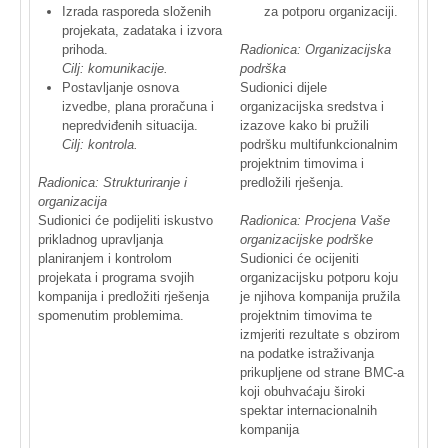
Izrada
rasporeda
složenih
za
potporu
organizaciji
.
projekata
,
zadataka
i
izvora
prihoda
.
Radionica
:
Organizacijska
Cilj
:
komunikacije
.
podrška
Postavljanje
osnova
Sudionici
dijele
izvedbe
,
plana
proračuna
i
organizacijska
sredstva
i
nepredviđenih
situacija
.
izazove
kako
bi
pružili
Cilj
:
kontrola
.
podršku
multifunkcionalnim
projektnim
timovima
i
Radionica
:
Strukturiranje
i
predložili
rješenja
.
organizacija
Sudionici
će
podijeliti
iskustvo
Radionica
:
Procjena
Vaše
prikladnog
upravljanja
organizacijske
podrške
planiranjem
i
kontrolom
Sudionici
će
ocijeniti
projekata
i
programa
svojih
organizacijsku
potporu
koju
kompanija
i
predložiti
rješenja
je
njihova
kompanija
pružila
spomenutim
problemima
.
projektnim
timovima
te
izmjeriti
rezultate
s
obzirom
na
podatke
istraživanja
prikupljene
od
strane
BMC-a
koji
obuhvaćaju
široki
spektar
internacionalnih
kompanija