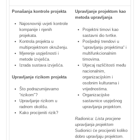
Ponašanja
kontrole
projekta
Upravljanje
projektom
kao
metoda
upravljanja
Najosnovniji
uvjeti
kontrole
kompanije
i
njenih
Projektni
timovi
kao
projekata
.
sastavni
dio
tvrtke
.
Kontrola
projekta
u
Posljednji
trendovi
u
multiprojektnom
okruženju
.
“upravljanju
projektima“
i
Mjerenje
uspješnosti
i
multifunkcionalnim
metode
izvješća
.
timovima
.
Izrada
sustava
izvješća
.
Utjecaj
različitosti
među
nacionalnim
,
organizacijskim
i
Upravljanje
rizikom
projekta
osobnim
kulturama
i
vrijednostima
.
Što
podrazumijevamo
Organizacijske
“rizikom
"?
sastavnice
uspješnog
Upravljanje
rizikom
u
upravljanja
projektom
.
radnom
okolišu
.
Kako
procijeniti
rizik
?
Radionica
:
Lista
procjene
upravljanja
projektom
Sudionici
će
procijeniti
koliko
dobro
upravljaju
projektom
.