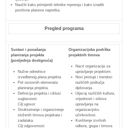
Naučiti
kako
primijeniti
tehnike
mjerenja
i
kako
izraditi
pozitivne
planove
napretka
.
Pregled
programa
Sustavi
i
ponašanja
Organizacijska
podrška
planiranja
projekta
projektnih
timova
(
posljednja
dostignuća
)
Nacrt
organizacije
za
Nužne
odrednice
upravljanje
projektom
.
izvedbenog
plana
projekta
.
Novi
pristupi
i
trendovi
Pet
osnovnih
elemenata
različitih
područja
planiranja
projekta
.
djelovanja
.
Definicija
projekta
i
ciklusi
Utjecaj
različitih
kultura
,
suglasnosti
.
vrijednosti
i
stilova
Cilj
:
ugovor
upravljanja
na
Strukturiranje
i
organiziranje
organizacijsku
složenih
timova
projekata
i
učinkovitost
.
zadataka
.
Korištenje
izvršnih
Cilj
:
odgovornost
.
odbora
,
grupa
i
timova