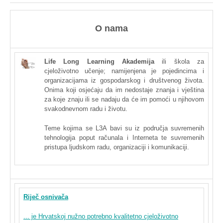
O
nama
Life Long Learning
Akademija
ili
škola
za
cjeloživotno
učenje
;
namijenjena
je
pojedincima
i
organizacijama
iz
gospodarskog
i
društvenog
života
.
Onima
koji
osjećaju
da
im
nedostaje
znanja
i
vještina
za
koje
znaju
ili
se
nadaju
da
će
im
pomoći
u
njihovom
svakodnevnom
radu
i
životu
.
Teme kojima se L3A bavi su
iz
područja suvremenih
tehnologija poput računala i Interneta te suvremenih
pristupa ljudskom
radu
, organizaciji i komunikaciji.
Riječ osnivača
... je Hrvatskoj nužno potrebno kvalitetno cjeloživotno