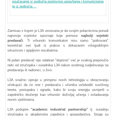
poučavanje iz područja poslovnog upravljanja i komuniciranja
te iz područja ...
Zamisao s kojom je L3A osnovana je da svojim polaznicima ponudi
najnovije svjetske spoznaje koje prenose
najbolji svjetski
predavači
. Ti vrhunski komunikatori nisu samo "potkovani"
teoretičari već ljudi iz prakse s dokazanim višegodišnjim
iskustvom i opipljivim rezultatima.
Ni jedan predavač nije odabran "dopisno" već je svakog preporučio
neki od stručnjaka i suradnika L3A nakon osobnog sudjelovanja na
predavanju ili radionici, u živo.
L3A snažno vjeruje u primjenu novih tehnologija u obrazovanju
očekujući da će one i predavača i učenika osloboditi suvišnog
tereta, postupaka i ograda, kako bi svoju energiju usmjerili u
zajedničko druženje kao vrhunski doživljaj učenja i ovladavanja
novim vještinama.
L3A podupire
"academic industrial partnership"
tj. suradnju
stručnjaka iz akademske zajednice i gospodarstva. Stoga su