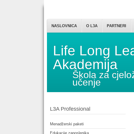
NASLOVNICA
O L3A
PARTNERI
Life Long Le
Akademija
Škola za cjelo
učenje
L3A Professional
Menadžerski paketi
Edukacije zaposlenika