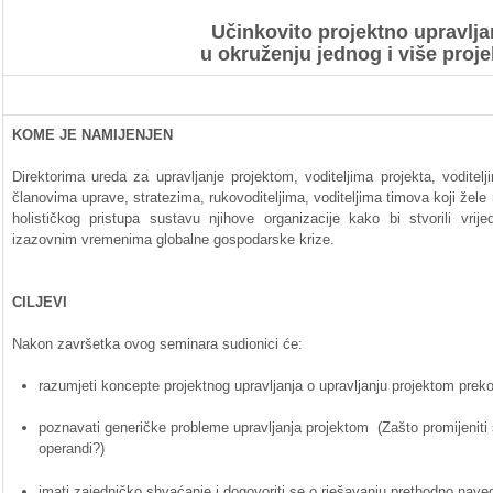
Učinkovito
projektno
upravlja
u
okruženju
jednog
i više
proje
KOME
JE
NAMIJENJEN
Direktorima
ureda
za
upravljanje
projektom
,
voditeljima
projekta
,
voditelj
članovima
uprave
,
stratezima
,
rukovoditeljima
,
voditeljima
timova
koji
žele
holističkog
pristupa
sustavu
njihove
organizacije
kako
bi
stvorili
vrije
izazovnim
vremenima
globalne
gospodarske
krize
.
CILJEVI
Nakon
završetka
ovog
seminara
sudionici
će:
razumjeti
koncepte
projektnog
upravljanja
o
upravljanju
projektom
prek
poznavati
generičke
probleme
upravljanja
projektom
(
Zašto
promijeniti
operandi?)
imati
zajedničko
shvaćanje
i
dogovoriti
se o
rješavanju
prethodno
nave