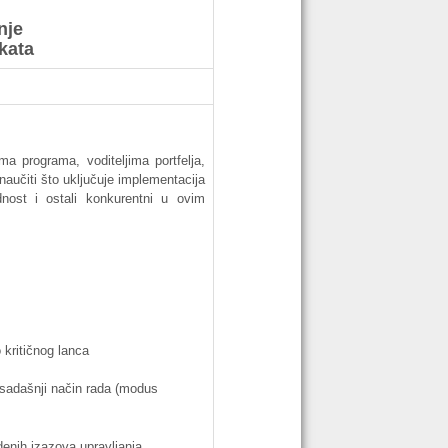
nje
kata
ima
programa
,
voditeljima
portfelja
,
naučiti
što
uključuje
implementacija
dnost
i
ostali
konkurentni
u
ovim
o
kritičnog
lanca
sadašnji
način
rada
(modus
denih
izazova
upravljanja