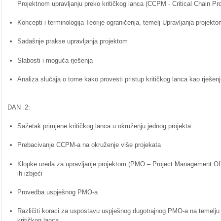
Projektnom
upravljanju
preko
kritičkog
lanca
(
CCPM
- Critical Chain P
Koncepti
i
terminologija
Teorije
ograničenja
,
temelj
Upravljanja
projekto
Sadašnje
prakse
upravljanja
projektom
Slabosti
i
moguća
rješenja
Analiza
slučaja
o tome
kako
provesti
pristup
kritičkog
lanca
kao
rješen
DAN 2:
Sažetak
primjene
kritičkog
lanca
u
okruženju
jednog
projekta
Prebacivanje
CCPM-a
na
okruženje
više
projekata
Klopke
ureda
za
upravljanje
projektom
(
PMO
– Project Management Of
ih
izbjeći
Provedba
uspješnog
PMO-a
Različiti
koraci
za
uspostavu
uspješnog
dugotrajnog
PMO-a
na
temelju
kritičkog
lanca