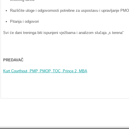
Različite
uloge
i
odgovornosti
potrebne
za
uspostavu
i
upravljanje
PMO
Pitanja
i
odgovori
Svi
će
dani
treninga
biti
ispunjeni
vježbama
i
analizom
slučaja
„s
terena“
PREDAVAČ
Kurt
Courthout
,
PMP
,
PMOP
, TOC, Prince 2, MBA