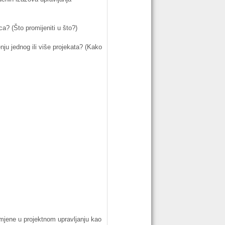
ca
? (Što
promijeniti
u što?)
nju
jednog
ili
više
projekata
? (
Kako
imjene
u
projektnom
upravljanju
kao