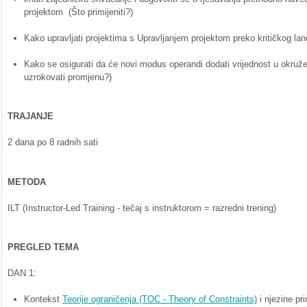
projektom
(Što
primijeniti
?)
Kako
upravljati
projektima
s
Upravljanjem
projektom
preko
kritičkog
lan
Kako
se
osigurati
da
će
novi
modus operandi
dodati
vrijednost
u
okruže
uzrokovati
promjenu
?)
TRAJANJE
2
dana
po
8
radnih
sati
METODA
ILT
(Instructor-Led Training -
tečaj
s
instruktorom
=
razredni
trening
)
PREGLED
TEMA
DAN 1:
Kontekst
Teorije
ograničenja
(TOC - Theory of Constraints)
i
njezine
pr