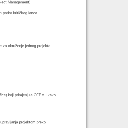
roject Management)
m
preko
kritičkog
lanca
je
za
okruženje
jednog
projekta
fice)
koji
primjenjuje
CCPM
i
kako
upravljanja
projektom
preko