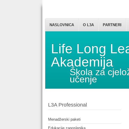
NASLOVNICA
O L3A
PARTNERI
Life Long Le
Akademija
Škola za cjelo
učenje
L3A Professional
Menadžerski paketi
Edukacije zaposlenika