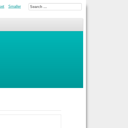
set
Smaller