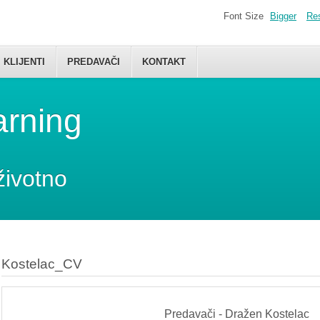
Font Size
Bigger
Re
KLIJENTI
PREDAVAČI
KONTAKT
arning
životno
Kostelac_CV
Predavači - Dražen Kostelac