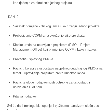
kao
rješenje
za
okruženje
jednog
projekta
DAN 2:
Sažetak
primjene
kritičkog
lanca
u
okruženju
jednog
projekta
Prebacivanje
CCPM-a
na
okruženje
više
projekata
Klopke
ureda
za
upravljanje
projektom
(
PMO
– Project
Management Office)
koji
primjenjuje
CCPM
i
kako
ih
izbjeći
Provedba
uspješnog
PMO-a
Različiti
koraci
za
uspostavu
uspješnog
dugotrajnog
PMO-a
na
temelju
upravljanja
projektom
preko
kritičkog
lanca
Različite
uloge
i
odgovornosti
potrebne
za
uspostavu
i
upravljanje
PMO-om
Pitanja
i
odgovori
Svi
će
dani
treninga
biti
ispunjeni
vježbama
i
analizom
slučaja
„s