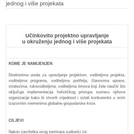
jednog i više projekata
Učinkovito
projektno
upravljanje
u
okruženju
jednog
i više
projekata
KOME
JE
NAMIJENJEN
Direktorima
ureda
za
upravljanje
projektom
,
voditeljima
projekta
,
voditeljima
programa
,
voditeljima
portfelja
,
članovima
uprave
,
stratezima
,
rukovoditeljima
,
voditeljima
timova
koji
žele
naučiti
što
uključuje
implementacija
holističkog
pristupa
sustavu
njihove
organizacije
kako
bi
stvorili
vrijednost
i
ostali
konkurentni
u
ovim
izazovnim
vremenima
globalne
gospodarske
krize
.
CILJEVI
Nakon
završetka
ovog
seminara
sudionici
će: