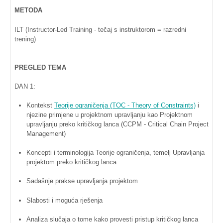
METODA
ILT
(Instructor-Led Training -
tečaj
s
instruktorom
=
razredni
trening
)
PREGLED
TEMA
DAN 1:
Kontekst
Teorije
ograničenja
(TOC - Theory of Constraints)
i
njezine
primjene
u
projektnom
upravljanju
kao
Projektnom
upravljanju
preko
kritičkog
lanca
(
CCPM
- Critical Chain Project
Management)
Koncepti
i
terminologija
Teorije
ograničenja
,
temelj
Upravljanja
projektom
preko
kritičkog
lanca
Sadašnje
prakse
upravljanja
projektom
Slabosti
i
moguća
rješenja
Analiza
slučaja
o tome
kako
provesti
pristup
kritičkog
lanca