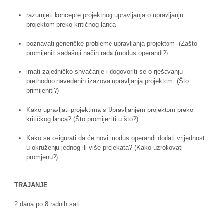
razumjeti
koncepte
projektnog
upravljanja
o
upravljanju
projektom
preko
kritičnog
lanca
poznavati
generičke
probleme
upravljanja
projektom
(
Zašto
promijeniti
sadašnji
način
rada
(modus operandi?)
imati
zajedničko
shvaćanje
i
dogovoriti
se o
rješavanju
prethodno
navedenih
izazova
upravljanja
projektom
(Što
primijeniti
?)
Kako
upravljati
projektima
s
Upravljanjem
projektom
preko
kritičkog
lanca
? (Što
promijeniti
u što?)
Kako
se
osigurati
da
će
novi
modus operandi
dodati
vrijednost
u
okruženju
jednog
ili
više
projekata
? (
Kako
uzrokovati
promjenu
?)
TRAJANJE
2
dana
po
8
radnih
sati