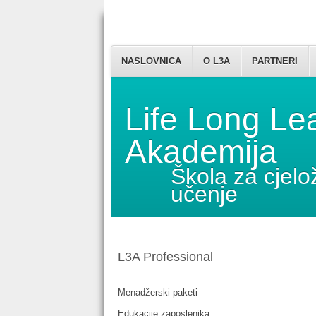
NASLOVNICA
O L3A
PARTNERI
Life Long Le
Akademija
Škola za cjelo
učenje
L3A Professional
Menadžerski paketi
Edukacije zaposlenika