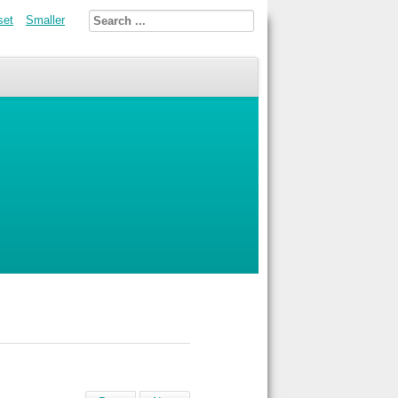
set
Smaller