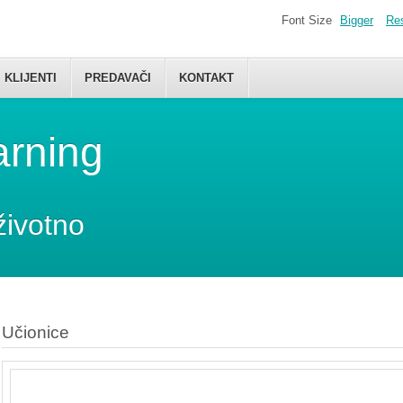
Font Size
Bigger
Re
KLIJENTI
PREDAVAČI
KONTAKT
arning
životno
Učionice
Učionice