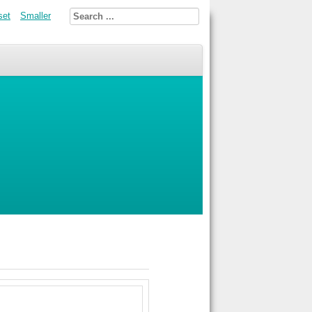
set
Smaller