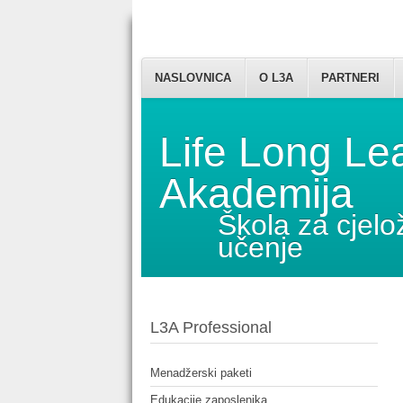
NASLOVNICA
O L3A
PARTNERI
Life Long Le
Akademija
Škola za cjelo
učenje
L3A Professional
Menadžerski paketi
Edukacije zaposlenika