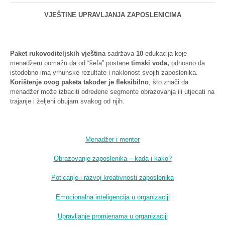
VJEŠTINE
UPRAVLJANJA
ZAPOSLENICIMA
Paket
rukovoditeljskih
vještina
sadržava
10
edukacija
koje
menadžeru
pomažu
da
od
“šefa”
postane
timski
vođa
,
odnosno
da
istodobno
ima
vrhunske
rezultate
i
naklonost
svojih
zaposlenika
.
Korištenje
ovog
paketa
također
je
fleksibilno
, što
znači
da
menadžer
može
izbaciti
određene
segmente
obrazovanja
ili
utjecati
na
trajanje
i
željeni
obujam
svakog
od
njih
.
Menadžer i mentor
Obrazovanje zaposlenika – kada i kako?
Poticanje i razvoj kreativnosti zaposlenika
Emocionalna inteligencija u organizaciji
Upravljanje promjenama u organizaciji