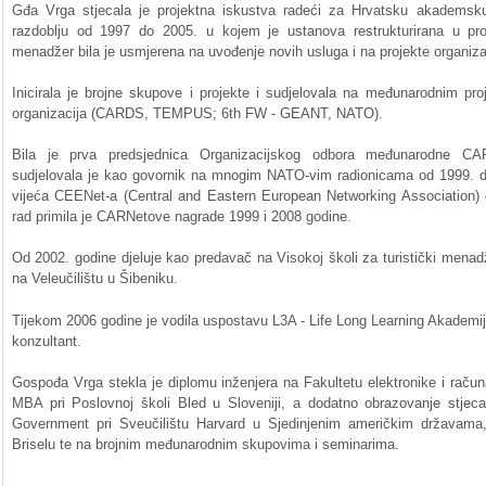
Gđa
Vrga
stjecala
je
projektna
iskustva
radeći
za
Hrvatsku
akademsk
razdoblju
od
1997 do 2005. u
kojem
je
ustanova
restrukturirana
u
pr
menadžer
bila
je
usmjerena
na
uvođenje
novih
usluga
i
na
projekte
organiza
Inicirala
je
brojne
skupove
i
projekte
i
sudjelovala
na
međunarodnim
pro
organizacija
(CARDS,
TEMPUS
;
6th
FW -
GEANT
, NATO).
Bila
je
prva
predsjednica
Organizacijskog
odbora
međunarodne
CAR
sudjelovala
je
kao
govornik
na
mnogim
NATO-vim
radionicama
od
1999. 
vijeća
CEENet-a
(Central and Eastern European Networking Association)
rad
primila
je
CARNetove
nagrade
1999 i 2008
godine
.
Od
2002.
godine
djeluje
kao
predavač
na
Visokoj
školi
za
turistički
menad
na
Veleučilištu
u
Šibeniku
.
Tijekom
2006
godine
je
vodila
uspostavu
L3A
- Life Long Learning
Akademi
konzultant
.
Gospođa
Vrga
stekla
je
diplomu
inženjera
na
Fakultetu
elektronike
i
račun
MBA
pri
Poslovnoj
školi
Bled u
Sloveniji
, a
dodatno
obrazovanje
stjeca
Government
pri
Sveučilištu
Harvard u
Sjedinjenim
američkim
državama
Briselu
te
na
brojnim
međunarodnim
skupovima
i
seminarima
.