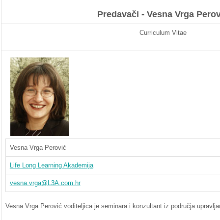
Predavači
-
Vesna
Vrga
Perov
Curriculum Vitae
Vesna
Vrga
Perović
Life Long Learning
Akademija
vesna.vrga@L3A.com.hr
Vesna
Vrga
Perović
voditeljica
je
seminara
i
konzultant
iz
područja
upravlja