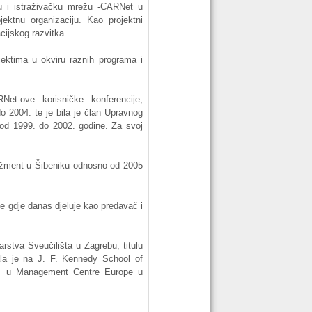
u
i
istraživačku
mrežu
-CARNet
u
ojektnu
organizaciju
. Kao
projektni
cijskog
razvitka
.
jektima
u
okviru
raznih
programa
i
Net-ove
korisničke
konferencije
,
do 2004.
te
je
bila
je
član
Upravnog
od
1999. do 2002.
godine
.
Za
svoj
žment
u
Šibeniku
odnosno
od
2005
je
gdje
danas
djeluje
kao
predavač
i
arstva
Sveučilišta
u
Zagrebu
,
titulu
la
je
na
J. F. Kennedy School of
, u Management Centre Europe u