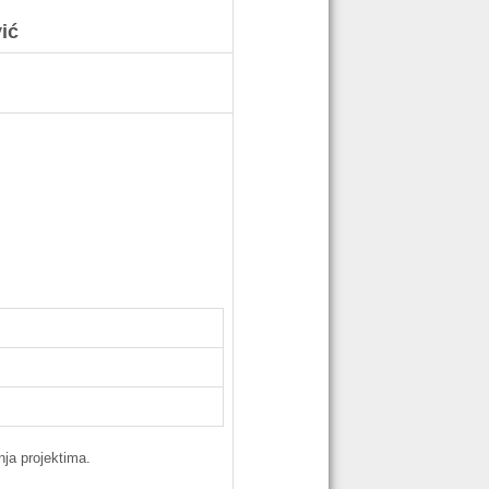
ić
nja
projektima
.