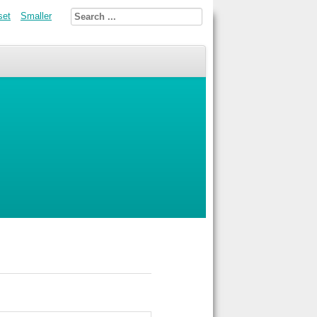
set
Smaller