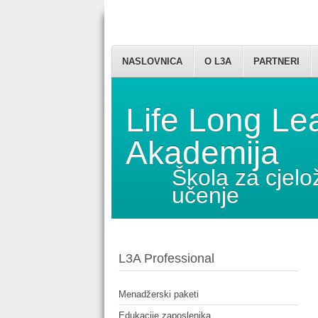
NASLOVNICA
O L3A
PARTNERI
Life Long Le
Akademija
Škola za cjelo
učenje
L3A Professional
Menadžerski paketi
Edukacije zaposlenika