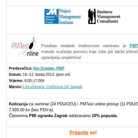
Poseban
dodatak
trodnevnom
seminaru
je
PMT
metodu
e-učenja
pomoću
koje
ćete
još
lakše
izbrusi
upravljanju
projektima
!
Predavačica
:
Nur
Ergüder
,
PMP
Datum:
10.-12.
lipnja
2013. (
pon-sri
)
Vrijeme
:
9:00-17:
00h
Mjesto
:
L3A
učionica
,
Crnčićeva
18, Zagreb
Kotizacija
za
seminar (24
PDU
/
CEU
) i
PMTest
online
pristup
(11
PDU
/
7.920,00
kn
(
bez
PDV-a
).
Članovima
PMI
ogranka
Zagreb
odobravamo
10%
popusta
.
Prijavit
e
se!