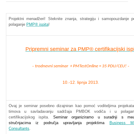
Projektni
menadžeri
!
Steknite
znanja
,
strategiju
i
samopouzdanje
p
polaganje
PMP
®
ispita
!
Pripremni
seminar
za
PMP
®
certifikacijski
isp
-
-
trodnevni
seminar +
PMTestOnline
= 35
PDU
/
CEU
!
10.-12.
lipnja
2013.
Ovaj
je seminar
posebno
dizajniran
kao
pomoć
voditeljima
projekata
timova
u
savladavanju
sadržaja
PMBOK
vodiča
i u
polagan
certifikacijskog
ispita
.
Seminar
organiziramo
u
suradnji
s
međ
stručnjacima
iz
područja
upravljanja
projektima
Business M
Consultants
.